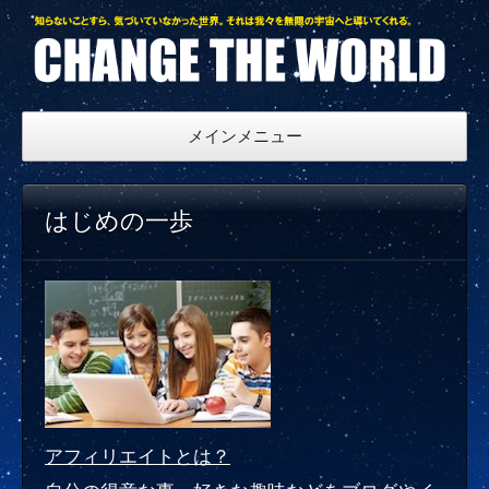
チ
ェ
ン
ジ
メインメニュー
ザ
ワー
はじめの一歩
ル
ド・
じ
ぶ
ん設
計の
ス
アフィリエイトとは？
ス