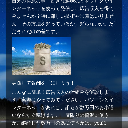
自分の得意な事、好きな趣味などをブログやイ
メ
ンターネットを使って発信し、広告収入を得て
〜将
みませんか？特に難しい技術や知識はいりませ
来の
ん。その方法を知っているか、知らないか。た
不安
だそれだけの差です。
を解
消
し、
自由
な生
き方
実践して報酬を手にしよう！
を見
こんなに簡単！広告収入の仕組みを解説しま
つ
す。実際にやってみてください。パソコンとイ
け
ンターネットがあれば、誰もが数万円のお小遣
よ
いならすぐ稼げます。一度限りの贅沢に使う
う〜
か、継続した数万円の為に使うかは、you次